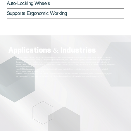
Auto-Locking Wheels
Supports Ergonomic Working
Applications & Industries
Nano 30 CS jest przeznaczony do zastosowań wewnątrz budynków wymagających dostępu na niskim poziomie, w których operatorzy
potrzebują kompaktowego, podwyższonego dostępu w ograniczonych przestrzeniach i ograniczonych środowiskach operacyjnych.
Kompaktowe rozmiary platformy i jej zwrotność sprawiają, że nadaje się ona do prac konserwacyjnych i instalacyjnych nad sufitami
podwieszanymi, w pustych przestrzeniach serwisowych i wokół infrastruktury o ograniczonym dostępie, gdzie większy sprzęt dostępowy
może się nie zmieścić.
Nano 30 CS jest powszechnie stosowany do instalacji kabli, konserwacji obiektów i inspekcji w budynkach komercyjnych, zakładach
produkcyjnych i miejscach publicznych.
Możliwość pracy platformy w przestrzeniach o wymiarach zaledwie 600 mm x 600 mm ułatwia wykonywanie zadań konserwacyjnych w
obszarach o bardzo ograniczonym dostępie, w których standardowe platformy niskopoziomowe mogą się nie sprawdzić.