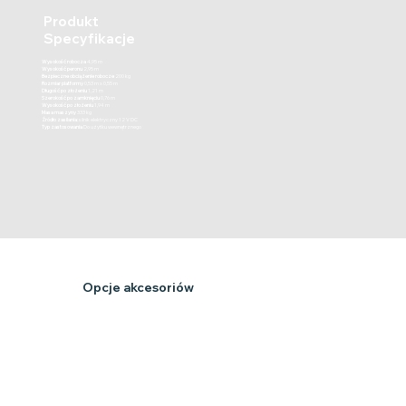
Produkt
Specyfikacje
Wysokość robocza
4,95 m
Wysokość peronu
2,95 m
Bezpieczne obciążenie robocze
200 kg
Rozmiar platformy
0,53 m x 0,55 m
Długość po złożeniu
1,21 m
Szerokość po zamknięciu
0,76 m
Wysokość po złożeniu
1,94 m
Masa maszyny
333 kg
Źródło zasilania:
silnik elektryczny 12 V DC
Typ zastosowania
Do użytku wewnętrznego
Opcje akcesoriów
System mocowania narzędzi
Zaprojektowane, aby pomóc zabezpieczyć narzędzia podczas pracy na wysokości, wspierając organizację pracy i pomagając