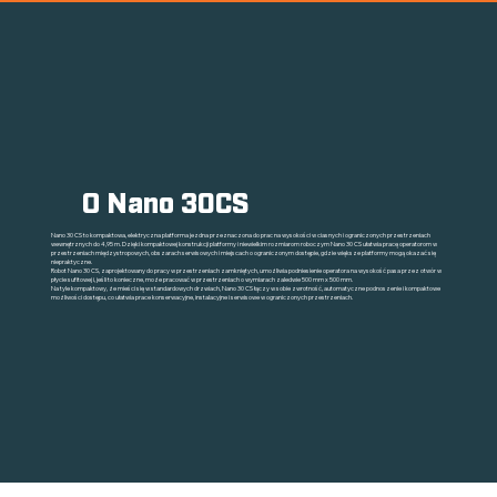
O Nano 30CS
Nano 30 CS to kompaktowa, elektryczna platforma jezdna przeznaczona do prac na wysokości w ciasnych i ograniczonych przestrzeniach
wewnętrznych do 4,95 m. Dzięki kompaktowej konstrukcji platformy i niewielkim rozmiarom roboczym Nano 30 CS ułatwia pracę operatorom w
przestrzeniach międzystropowych, obszarach serwisowych i miejscach o ograniczonym dostępie, gdzie większe platformy mogą okazać się
niepraktyczne.
Robot Nano 30 CS, zaprojektowany do pracy w przestrzeniach zamkniętych, umożliwia podniesienie operatora na wysokość pasa przez otwór w
płycie sufitowej i, jeśli to konieczne, może pracować w przestrzeniach o wymiarach zaledwie 500 mm x 500 mm.
Na tyle kompaktowy, że mieści się w standardowych drzwiach, Nano 30 CS łączy w sobie zwrotność, automatyczne podnoszenie i kompaktowe
możliwości dostępu, co ułatwia prace konserwacyjne, instalacyjne i serwisowe w ograniczonych przestrzeniach.