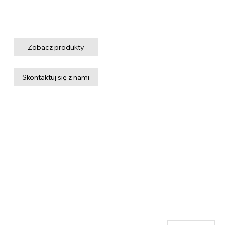
READY TO GET
STARTED?
Znajdź odpowiednią mobilną platformę roboczą do swoich potrzeb.
Zobacz produkty
Skontaktuj się z nami