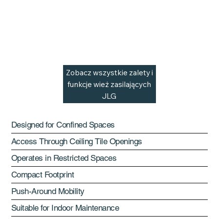
Korzyści &
Cechy
Nano 30 CS to kompaktowa platforma do pracy w przestrzeniach zamkniętych, przeznaczona do zadań wymagających
dostępu na wysokości wewnątrz pomieszczeń, w których operatorzy muszą przechodzić przez otwory o ograniczonej
wielkości i ograniczone obszary operacyjne.
Zobacz wszystkie zalety i
funkcje wież zasilających
JLG
Designed for Confined Spaces
Access Through Ceiling Tile Openings
Operates in Restricted Spaces
Compact Footprint
Push-Around Mobility
Suitable for Indoor Maintenance