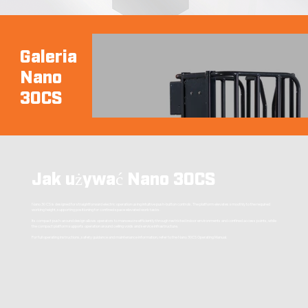
Galeria
Nano
30CS
Jak używać Nano 30CS
Nano 30 CS is designed for straightforward electric operation using intuitive push-button controls. The platform elevates smoothly to the required
working height, supporting positioning for confined space elevated work tasks.
Its compact push-around design allows operators to manoeuvre efficiently through restricted indoor environments and confined access points, while
the compact platform supports operation around ceiling voids and service infrastructure.
For full operating instructions, safety guidance and maintenance information, refer to the Nano 30CS Operating Manual.