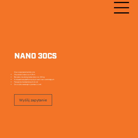
NANO 30CS
Kompaktowy, podniesiony dostęp do pracy w ograniczonej przestrzeni
Kluczowe dane techniczne
Wysokość robocza: 4,95 m
Bezpieczne obciążenie robocze: 200 kg
Kompaktowa platforma do przestrzeni zamkniętych
Pasuje do standardowych drzwi
Do użytku wewnątrz pomieszczeń
Wyślij zapytanie
Pobierz pełną specyfikację