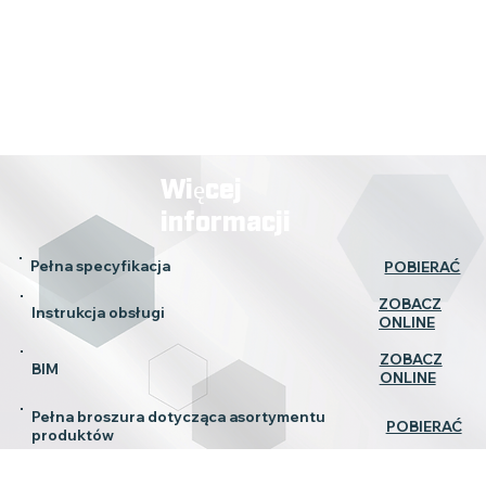
zmniejszyć ryzyko upadku narzędzi.
Więcej
informacji
Pełna specyfikacja
POBIERAĆ
ZOBACZ
Instrukcja obsługi
ONLINE
ZOBACZ
BIM
ONLINE
Pełna broszura dotycząca asortymentu
POBIERAĆ
produktów