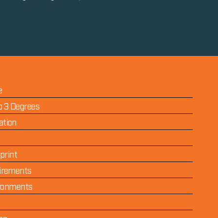
e
o 3 Degrees
ation
print
irements
ironments
ng