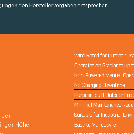
ngungen den Herstellervorgaben entsprechen.
Wind Rated for Outdoor Us
Operates on Gradients up t
Non-Powered Manual Oper
No Charging Downtime
Purpose-built Outdoor Foot
Minimal Maintenance Requ
Suitable for Industrial Env
r den
eringer Höhe
Easy to Manoeuvre
den
Supports Ergonomic Worki