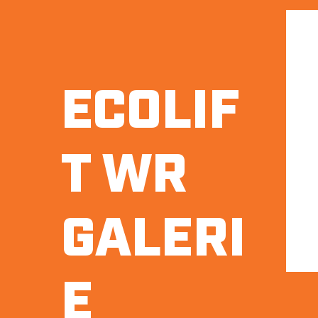
ECOLIF
T WR
GALERI
E