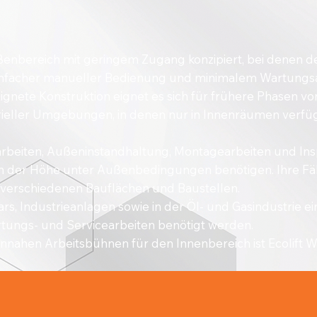
enbereich mit geringem Zugang konzipiert, bei denen d
einfacher manueller Bedienung und minimalem Wartungs
gnete Konstruktion eignet es sich für frühere Phasen vo
rieller Umgebungen, in denen nur in Innenräumen verf
arbeiten, Außeninstandhaltung, Montagearbeiten und Insp
n der Höhe unter Außenbedingungen benötigen. Ihre Fähi
f verschiedenen Bauflächen und Baustellen.
rs, Industrieanlagen sowie in der Öl- und Gasindustrie e
tungs- und Servicearbeiten benötigt werden.
ahen Arbeitsbühnen für den Innenbereich ist Ecolift W