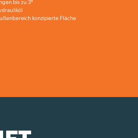
ngen bis zu 3°
ydrauliköl
ßenbereich konzipierte Fläche
en Spezifikationen herunter
IFT