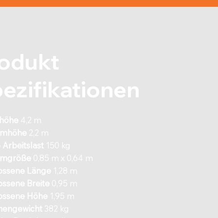
odukt
ezifikationen
shöhe
4,2 m
ormhöhe
2,2 m
 Arbeitslast
150 kg
ormgröße
0,85 m x 0,64 m
ossene Länge
1,28 m
ossene Breite
0,95 m
ossene Höhe
1,95 m
nengewicht
382 kg