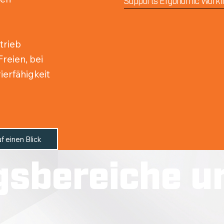
trieb
reien, bei
erfähigkeit
f einen Blick
sbereiche u