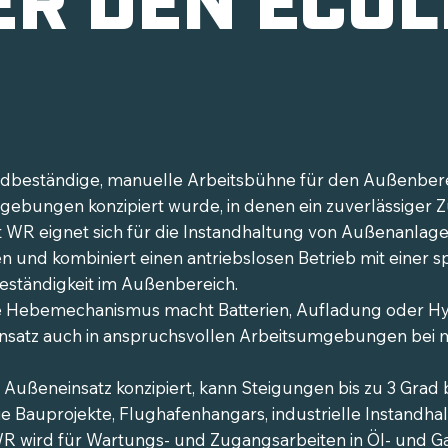
windbeständige, manuelle Arbeitsbühne für den Außenberei
mgebungen konzipiert wurde, in denen ein zuverlässiger
lift WR eignet sich für die Instandhaltung von Außenanla
 und kombiniert einen antriebslosen Betrieb mit einer sp
eständigkeit im Außenbereich.
e Hebemechanismus macht Batterien, Aufladung oder Hyd
insatz auch in anspruchsvollen Arbeitsumgebungen bei
en Außeneinsatz konzipiert, kann Steigungen bis zu 3 Grad
 Bauprojekte, Flughafenhangars, industrielle Instandha
WR wird für Wartungs- und Zugangsarbeiten in Öl- und G