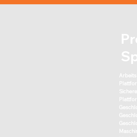
Pr
Sp
Arbeit
Plattf
Sichere
Plattf
Geschl
Geschl
R
Geschl
Maschi