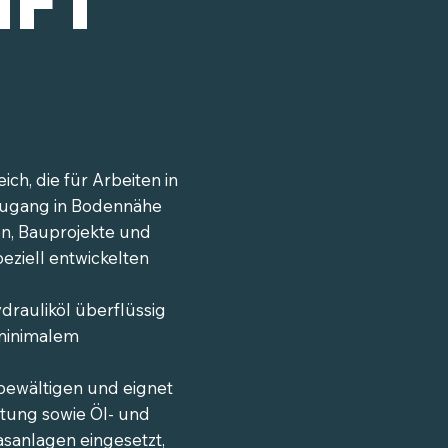
ch, die für Arbeiten in
 Zugang in Bodennähe
gen, Bauprojekte und
eziell entwickelten
rauliköl überflüssig
 minimalem
 bewältigen und eignet
ltung sowie Öl- und
asanlagen eingesetzt,