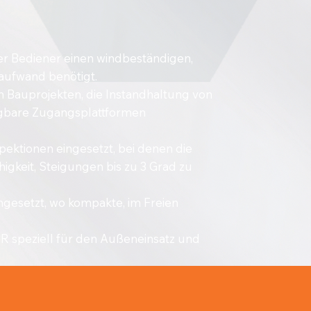
er Bediener einen windbeständigen,
aufwand benötigt.
n Bauprojekten, die Instandhaltung von
ügbare Zugangsplattformen
ektionen eingesetzt, bei denen die
gkeit, Steigungen bis zu 3 Grad zu
ingesetzt, wo kompakte, im Freien
R speziell für den Außeneinsatz und