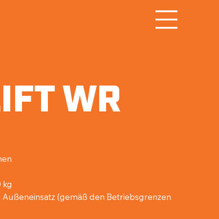
IFT WR
ller Zugang für Arbeiten in der Höhe im
onen
0 kg
n Außeneinsatz
(gemäß den Betriebsgrenzen