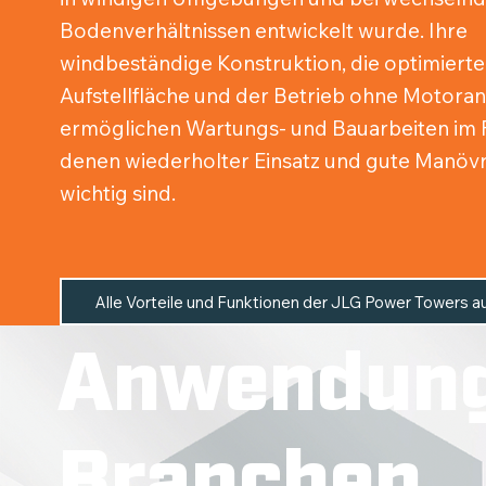
Bodenverhältnissen entwickelt wurde. Ihre
windbeständige Konstruktion, die optimierte
Aufstellfläche und der Betrieb ohne Motoran
ermöglichen Wartungs- und Bauarbeiten im F
denen wiederholter Einsatz und gute Manövri
wichtig sind.
Alle Vorteile und Funktionen der JLG Power Towers au
Anwendung
Branchen