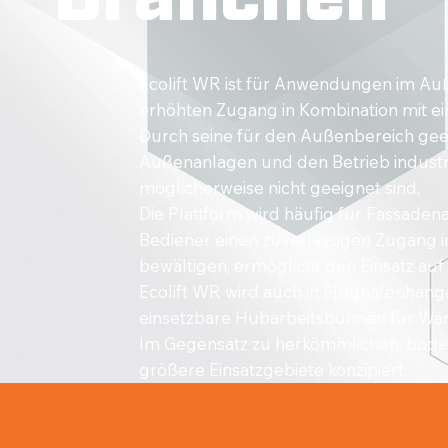
Ecolift WR ist für Anwendungen im Auß
erhöhten Zugang in Kombination mit 
Durch seine für den Außenbereich geei
Außenanlagen und den Betrieb indust
möglicherweise nicht geeignet sind.
Die Plattform wird häufig für Fassaden
Bediener einen zuverlässigen Zugang i
bewältigen, ermöglicht den Einsatz au
Ecolift WR wird auch in Flughafenhanga
einsetzbare Hubarbeitsbühnen für War
Im Gegensatz zu herkömmlichen, bodenn
größere Einsatzgebiete konzipiert.