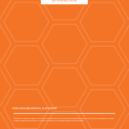
PUSH-AROUND MANUAL PLATFORMS
Plataformas compactas y ligeras con mecanismo de elevación manual. Diseñadas principalmente para uso en interiores, aunque algunos modelos
también son aptos para exteriores, son fáciles de maniobrar y no requieren baterías ni aceite hidráulico.