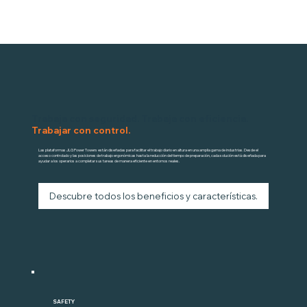
Trabaja con seguridad. Trabaja con eficiencia.
Trabajar con control.
Las plataformas JLG Power Towers están diseñadas para facilitar el trabajo diario en altura en una amplia gama de industrias. Desde el
acceso controlado y las posiciones de trabajo ergonómicas hasta la reducción del tiempo de preparación, cada solución está diseñada para
ayudar a los operarios a completar sus tareas de manera eficiente en entornos reales.
Descubre todos los beneficios y características.
SAFETY