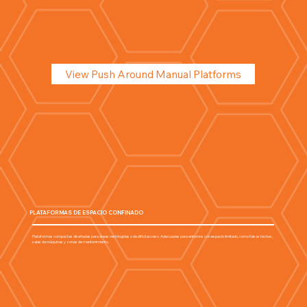
View Push Around Manual Platforms
PLATAFORMAS DE ESPACIO CONFINADO
Plataformas compactas diseñadas para áreas restringidas o de difícil acceso. Adecuadas para entornos con espacio limitado, como falsos techos,
salas de máquinas y zonas de mantenimiento.