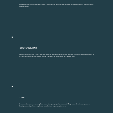
Provides a stable, adjustable working platform with guardrails and controlled elevation, supporting operators when working at
low-level heights.
SOSTENIBILIDAD
Las plataformas de Power Towers incluyen soluciones que funcionan sin baterías ni aceite hidráulico, lo que ayuda a reducir el
consumo de energía, las emisiones asociadas a la carga y las necesidades de mantenimiento.
COST
Simple operation and minimal setup help reduce time spent preparing equipment. Many models do not require power or
charging, supporting efficient day-to-day use with fewer ongoing requirements.